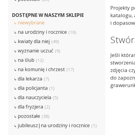
Projekty 
DOSTĘPNE W NASZYM SKLEPIE
katalogu, 
niewybrane
i dopasow
na urodziny i rocznice
(16)
Stwórz
kwiaty dla niej
(49)
wyznanie uczuć
(9)
Jeśli któr
na ślub
(12)
stworzenia
na komunię i chrzest
(17)
zdjęcia c
do zapozna
dla lekarza
(7)
grawerunk
dla policjanta
(1)
dla nauczyciela
(5)
dla fryzjera
(2)
pozostałe
(38)
jubileusz|na urodziny i rocznice
(1)