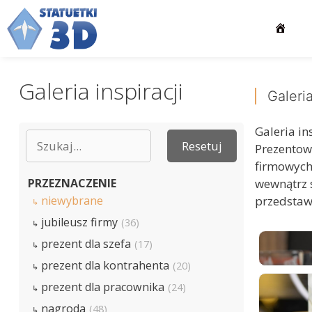
Przejdź
do
treści
Galeria inspiracji
Galeri
Galeria in
Prezentow
firmowych
PRZEZNACZENIE
wewnątrz s
niewybrane
przedstaw
jubileusz firmy
(36)
prezent dla szefa
(17)
prezent dla kontrahenta
(20)
prezent dla pracownika
(24)
nagroda
(48)