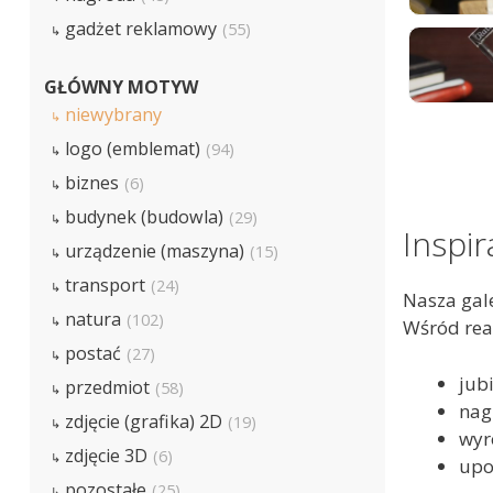
gadżet reklamowy
(55)
GŁÓWNY MOTYW
niewybrany
logo (emblemat)
(94)
biznes
(6)
budynek (budowla)
(29)
Inspir
urządzenie (maszyna)
(15)
transport
(24)
Nasza gale
natura
(102)
Wśród real
postać
(27)
jubi
przedmiot
(58)
nag
zdjęcie (grafika) 2D
(19)
wyr
zdjęcie 3D
(6)
upo
pozostałe
(25)