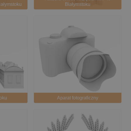
iałymstoku
Białymstoku
toku
Aparat fotograficzny