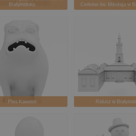
Białymstoku
Cerkiew św. Mikołaja w B
Pies Kawelin
Ratusz w Białyms