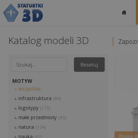
Przejdź
do
treści
Katalog modeli 3D
Zapozn
MOTYW
wszystkie
infrastruktura
(89)
logotypy
(173)
małe przedmioty
(65)
natura
(154)
nauka
(62)
Brama Wi