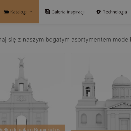
Katalogi
Galeria Inspiracji
Technologia
aj się z naszym bogatym asortymentem model
elka do pałacu Branickich w