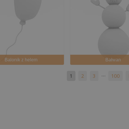
Balonik z helem
Bałwan
…
1
2
3
100