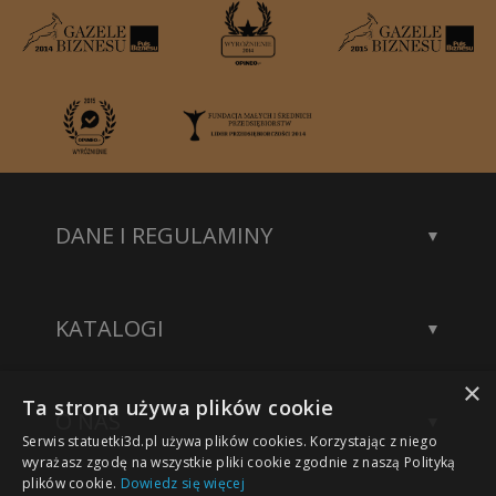
DANE I REGULAMINY
Kontakt
Dane rejestrowe
KATALOGI
Polityka prywatności
Katalog statuetek
×
Katalog akcesoriów
Ta strona używa plików cookie
O NAS
Katalog modeli 3D
Serwis statuetki3d.pl używa plików cookies. Korzystając z niego
Wykonane projekty
wyrażasz zgodę na wszystkie pliki cookie zgodnie z naszą Polityką
plików cookie.
Dowiedz się więcej
Nasze sukcesy