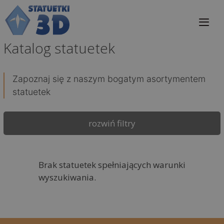
Przejdź
do
treści
Katalog statuetek
Me
Zapoznaj się z naszym bogatym asortymentem
statuetek
rozwiń filtry
Brak statuetek spełniających warunki
wyszukiwania.