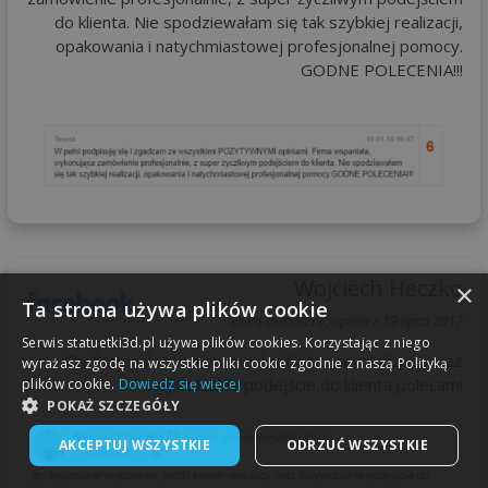
do klienta. Nie spodziewałam się tak szybkiej realizacji,
opakowania i natychmiastowej profesjonalnej pomocy.
GODNE POLECENIA!!!
Wojciech Heczko
×
Ta strona używa plików cookie
klient detaliczny, opinia z 19 lipca 2017
Serwis statuetki3d.pl używa plików cookies. Korzystając z niego
Profesjonalne wykonanie, krótki termin realizacji oraz
wyrażasz zgodę na wszystkie pliki cookie zgodnie z naszą Polityką
indywidualne podejście do klienta polecam!
plików cookie.
Dowiedz się więcej
POKAŻ SZCZEGÓŁY
AKCEPTUJ WSZYSTKIE
ODRZUĆ WSZYSTKIE