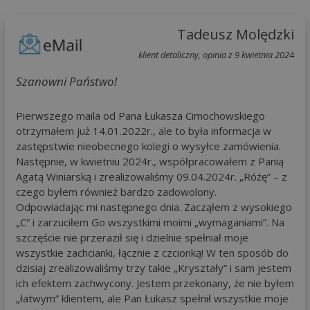
Tadeusz Molędzki
klient detaliczny, opinia z 9 kwietnia 202
4
Szanowni Państwo!
Pierwszego maila od Pana Łukasza Cimochowskiego
otrzymałem już 14.01.2022r., ale to była informacja w
zastępstwie nieobecnego kolegi o wysyłce zamówienia.
Następnie, w kwietniu 2024r., współpracowałem z Panią
Agatą Winiarską i zrealizowaliśmy 09.04.2024r. „Różę” – z
czego byłem również bardzo zadowolony.
Odpowiadając mi następnego dnia. Zacząłem z wysokiego
„C” i zarzuciłem Go wszystkimi moimi „wymaganiami”. Na
szczęście nie przeraził się i dzielnie spełniał moje
wszystkie zachcianki, łącznie z czcionką! W ten sposób do
dzisiaj zrealizowaliśmy trzy takie „Kryształy” i sam jestem
ich efektem zachwycony. Jestem przekonany, że nie byłem
„łatwym” klientem, ale Pan Łukasz spełnił wszystkie moje