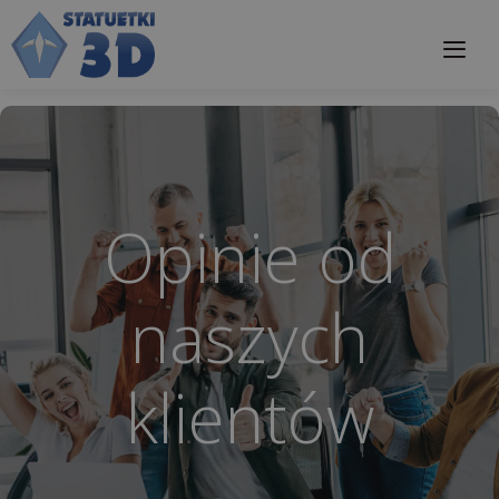
Przejdź
do
treści
Me
Opinie od
naszych
klientów