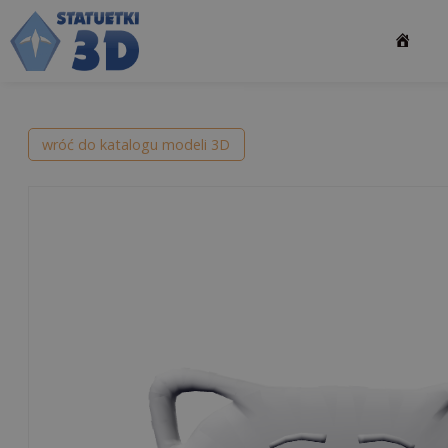
Przejdź
do
treści
wróć do katalogu modeli 3D