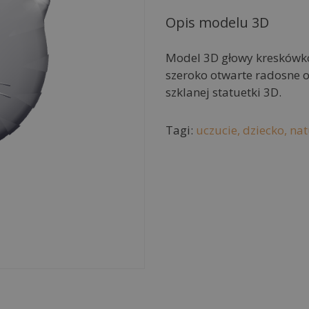
e
r
Opis modelu 3D
n
a
Model 3D głowy kreskówkow
t
szeroko otwarte radosne
i
szklanej statuetki 3D.
v
e
Tagi:
uczucie,
dziecko,
nat
: