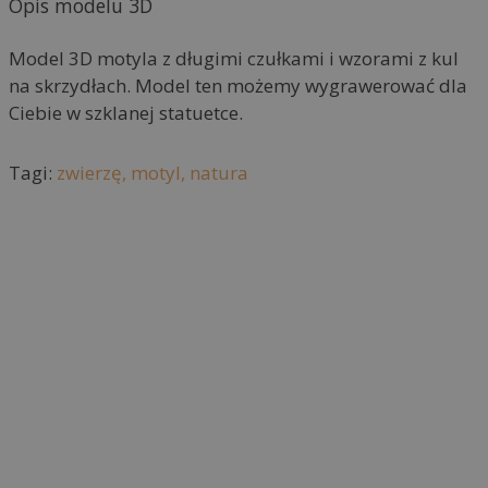
Opis modelu 3D
n
a
Model 3D motyla z długimi czułkami i wzorami z kul
t
na skrzydłach. Model ten możemy wygrawerować dla
i
Ciebie w szklanej statuetce.
v
e
Tagi:
zwierzę,
motyl,
natura
: