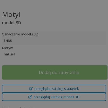
Motyl
model 3D
Oznaczenie modelu 3D
3H35
Motyw
natura
Dodaj do zapytania
A
przeglądaj katalog statuetek
l
t
przeglądaj katalog modeli 3D
e
r