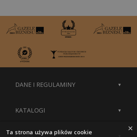
DANE I REGULAMINY
Kontakt
Dane rejestrowe
KATALOGI
Polityka prywatności
Katalog statuetek
×
Katalog akcesoriów
Ta strona używa plików cookie
O NAS