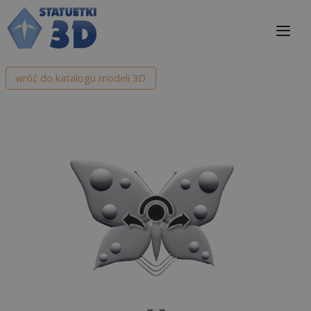
Przejdź
do
treści
Me
wróć do katalogu modeli 3D