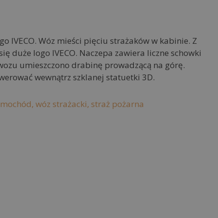
o IVECO. Wóz mieści pięciu strażaków w kabinie. Z
 się duże logo IVECO. Naczepa zawiera liczne schowki
u wozu umieszczono drabinę prowadzącą na górę.
rować wewnątrz szklanej statuetki 3D.
amochód,
wóz strażacki,
straż pożarna