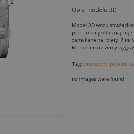
e
r
Opis modelu 3D
n
a
Model 3D wozu strażackieg
t
przodu na grillu znajduje
i
zamykane na rolety. Z tł
v
Model ten możemy wygrawe
e
:
Tagi:
transport,
pojazd,
s
no images were found