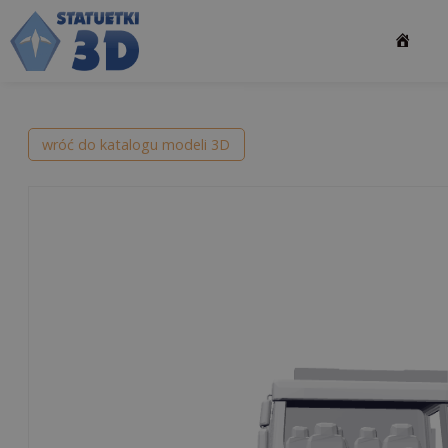
Przejdź
do
treści
wróć do katalogu modeli 3D