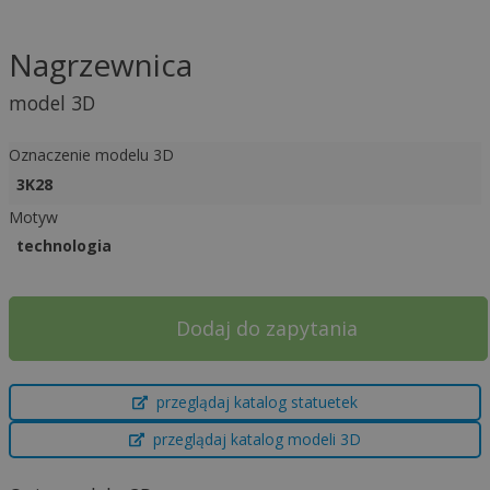
Nagrzewnica
model 3D
Oznaczenie modelu 3D
3K28
Motyw
technologia
Dodaj do zapytania
A
przeglądaj katalog statuetek
l
t
przeglądaj katalog modeli 3D
e
r