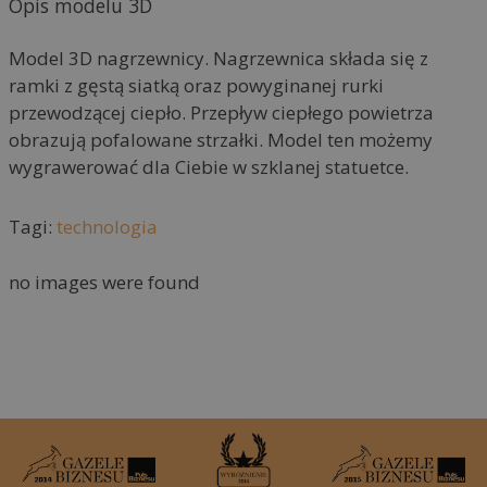
Opis modelu 3D
n
a
Model 3D nagrzewnicy. Nagrzewnica składa się z
t
ramki z gęstą siatką oraz powyginanej rurki
i
przewodzącej ciepło. Przepływ ciepłego powietrza
v
obrazują pofalowane strzałki. Model ten możemy
e
wygrawerować dla Ciebie w szklanej statuetce.
:
Tagi:
technologia
no images were found