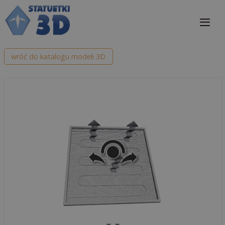
Przejdź
do
treści
Me
wróć do katalogu modeli 3D