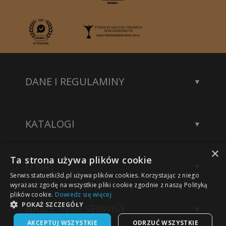
DANE I REGULAMINY
Kontakt
Dane rejestrowe
KATALOGI
Polityka prywatności
Katalog statuetek
×
Katalog akcesoriów
Ta strona używa plików cookie
O NAS
Katalog modeli 3D
Serwis statuetki3d.pl używa plików cookies. Korzystając z niego
Wykonane projekty
wyrażasz zgodę na wszystkie pliki cookie zgodnie z naszą Polityką
plików cookie.
Dowiedz się więcej
Nasze sukcesy
POKAŻ SZCZEGÓŁY
NASZE INNE SERWISY
Technologia grawerowania
AKCEPTUJ WSZYSTKIE
ODRZUĆ WSZYSTKIE
Statuetki na zamówienie