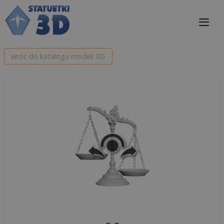
Przejdź
do
treści
Me
wróć do katalogu modeli 3D