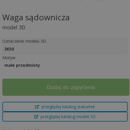
Waga sądownicza
model 3D
Oznaczenie modelu 3D
3K50
Motyw
małe przedmioty
Dodaj do zapytania
A
przeglądaj katalog statuetek
l
t
przeglądaj katalog modeli 3D
e
r