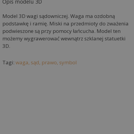
Opis modelu 3D
n
a
Model 3D wagi sądowniczej. Waga ma ozdobną
t
podstawkę i ramię. Miski na przedmioty do zważenia
i
podwieszone są przy pomocy łańcucha. Model ten
v
możemy wygrawerować wewnątrz szklanej statuetki
e
3D.
:
Tagi:
waga,
sąd,
prawo,
symbol