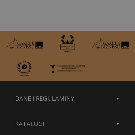
DANE I REGULAMINY
Kontakt
Dane rejestrowe
KATALOGI
Polityka prywatności
Katalog statuetek