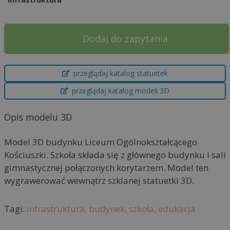
Dodaj do zapytania
A
przeglądaj katalog statuetek
l
t
przeglądaj katalog modeli 3D
e
r
Opis modelu 3D
n
a
Model 3D budynku Liceum Ogólnokształcącego
t
Kościuszki. Szkoła składa się z głównego budynku i sali
i
gimnastycznej połączonych korytarzem. Model ten
v
wygrawerować wewnątrz szklanej statuetki 3D.
e
:
Tagi:
infrastruktura,
budynek,
szkoła,
edukacja