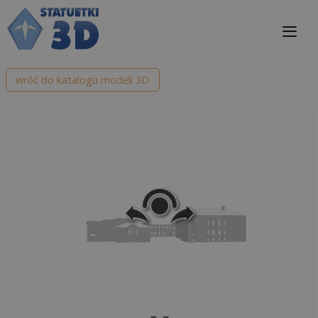
Przejdź
do
treści
Me
wróć do katalogu modeli 3D