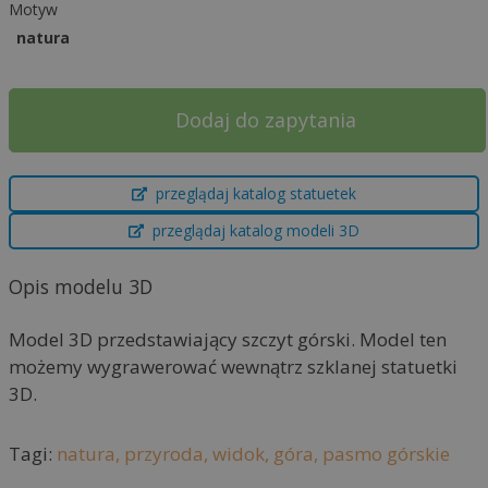
Motyw
natura
Dodaj do zapytania
A
przeglądaj katalog statuetek
l
t
przeglądaj katalog modeli 3D
e
r
Opis modelu 3D
n
a
Model 3D przedstawiający szczyt górski. Model ten
t
możemy wygrawerować wewnątrz szklanej statuetki
i
3D.
v
e
Tagi:
natura,
przyroda,
widok,
góra,
pasmo górskie
: