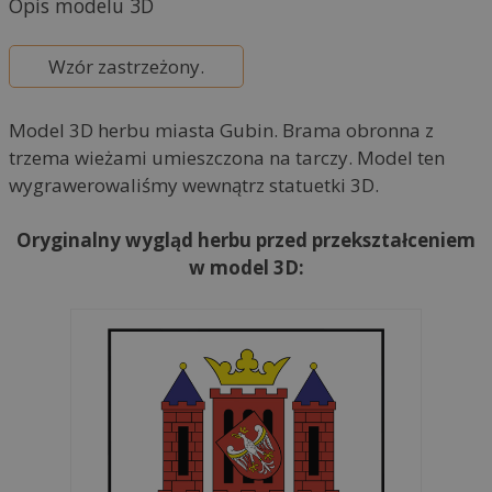
Opis modelu 3D
n
a
Wzór zastrzeżony.
t
i
Model 3D herbu miasta Gubin. Brama obronna z
v
trzema wieżami umieszczona na tarczy. Model ten
e
wygrawerowaliśmy wewnątrz statuetki 3D.
:
Oryginalny wygląd herbu przed przekształceniem
w model 3D: