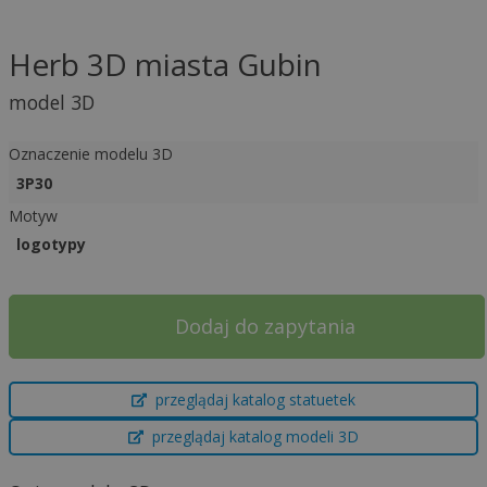
Herb 3D miasta Gubin
model 3D
Oznaczenie modelu 3D
3P30
Motyw
logotypy
Dodaj do zapytania
A
przeglądaj katalog statuetek
l
t
przeglądaj katalog modeli 3D
e
r