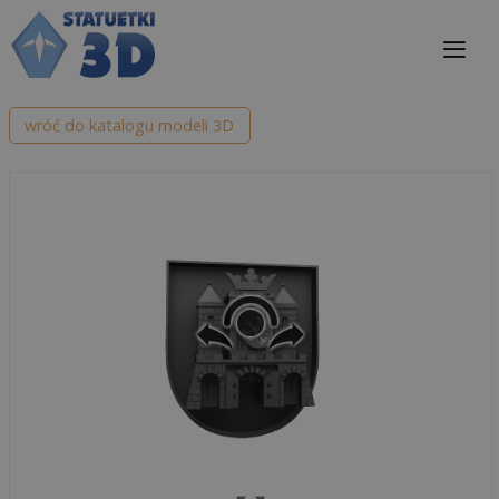
Przejdź
do
treści
Me
wróć do katalogu modeli 3D