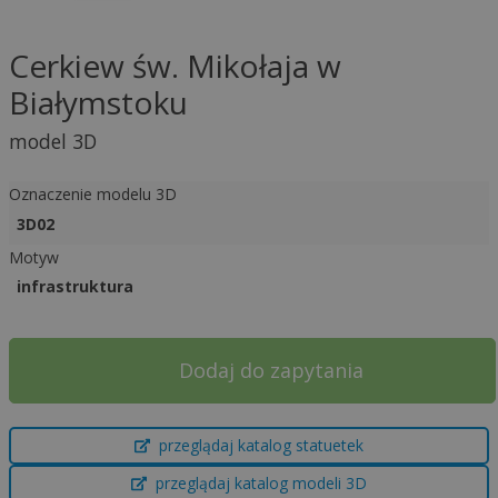
Cerkiew św. Mikołaja w
Białymstoku
model 3D
Oznaczenie modelu 3D
3D02
Motyw
infrastruktura
Dodaj do zapytania
A
przeglądaj katalog statuetek
l
t
przeglądaj katalog modeli 3D