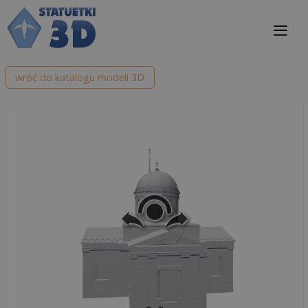
Przejdź
do
treści
Me
wróć do katalogu modeli 3D