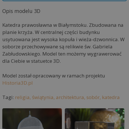
e
r
Opis modelu 3D
n
a
Katedra prawosławna w Białymstoku. Zbudowana na
t
planie krzyża. W centralnej części budynku
i
usytuowana jest wysoka kopuła i wieża-dzwonnica. W
v
soborze przechowywane są relikwie św. Gabriela
e
Zabłudowskiego. Model ten możemy wygrawerować
:
dla Ciebie w statuetce 3D.
Model został opracowany w ramach projektu
Historia3D.pl
Tagi:
religia,
świątynia,
architektura,
sobór,
katedra