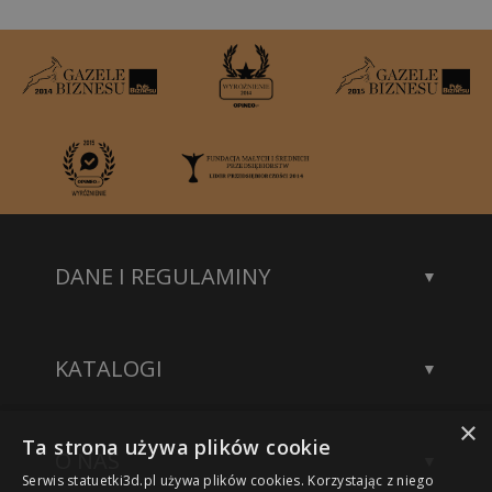
DANE I REGULAMINY
Kontakt
Dane rejestrowe
KATALOGI
Polityka prywatności
Katalog statuetek
×
Katalog akcesoriów
Ta strona używa plików cookie
O NAS
Katalog modeli 3D
Serwis statuetki3d.pl używa plików cookies. Korzystając z niego