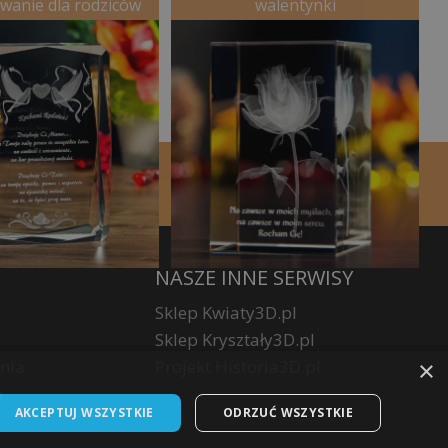
wanie dla rodziców
walentynki
NASZE INNE SERWISY
Sklep Kwiaty3D.pl
Sklep Kryształy3D.pl
×
nia
Projekt Historia3D.pl
e
AKCEPTUJ WSZYSTKIE
ODRZUĆ WSZYSTKIE