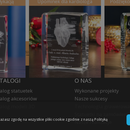
dykacją
Upominek dla kardiologa
Podzięko
TALOGI
O NAS
alog statuetek
Wykonane projekty
alog akcesoriów
Nasze sukcesy
alog modeli 3D
Technologia grawerowa
Statuetki na zamówieni
rażasz zgodę na wszystkie pliki cookie zgodnie z naszą Polityką
Nasze realizacje