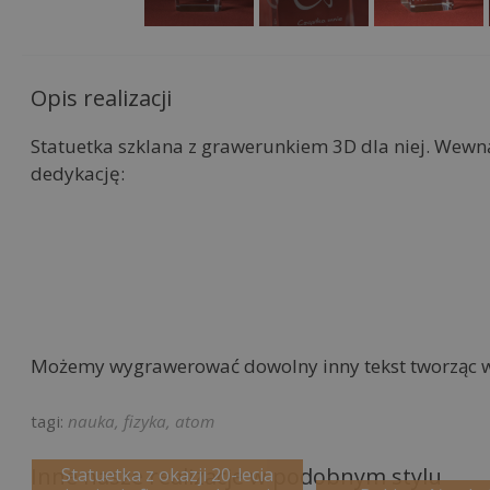
Opis realizacji
Statuetka szklana z grawerunkiem 3D dla niej. Wewn
dedykację:
Możemy wygrawerować dowolny inny tekst tworząc wy
nauka, fizyka, atom
Inne nasze realizacje w podobnym stylu
Statuetka z okazji 20-lecia