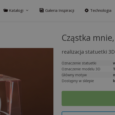
Katalogi
Galeria Inspiracji
Technologia
Cząstka mnie,
realizacja statuetki 3D
Oznaczenie statuetki
w
Oznaczenie modelu 3D
Główny motyw
Dostępny w sklepie
k
A
l
t
e