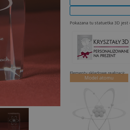
r
n
a
Pokazana tu statuetka 3D jest 
t
i
v
e
:
Elementy składowe realizacji:
Model atomu