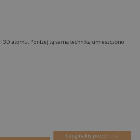
el 3D atomu. Poniżej tą samą techniką umieszczono
Oryginalny prezent na