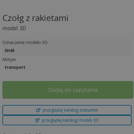
Czołg z rakietami
model 3D
Oznaczenie modelu 3D
3H45
Motyw
transport
Dodaj do zapytania
A
przeglądaj katalog statuetek
l
t
przeglądaj katalog modeli 3D
e
r