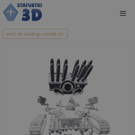
Przejdź
do
treści
Me
wróć do katalogu modeli 3D