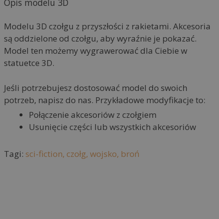
Opis modelu 3D
n
a
Modelu 3D czołgu z przyszłości z rakietami. Akcesoria
t
są oddzielone od czołgu, aby wyraźnie je pokazać.
i
Model ten możemy wygrawerować dla Ciebie w
v
statuetce 3D.
e
:
Jeśli potrzebujesz dostosować model do swoich
potrzeb, napisz do nas. Przykładowe modyfikacje to:
Połączenie akcesoriów z czołgiem
Usunięcie części lub wszystkich akcesoriów
Tagi:
sci-fiction,
czołg,
wojsko,
broń