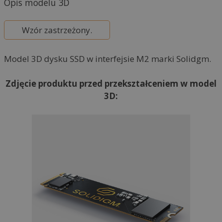
Opis modelu 3D
n
a
Wzór zastrzeżony.
t
i
Model 3D dysku SSD w interfejsie M2 marki Solidgm.
v
e
Zdjęcie produktu przed przekształceniem w model
:
3D: