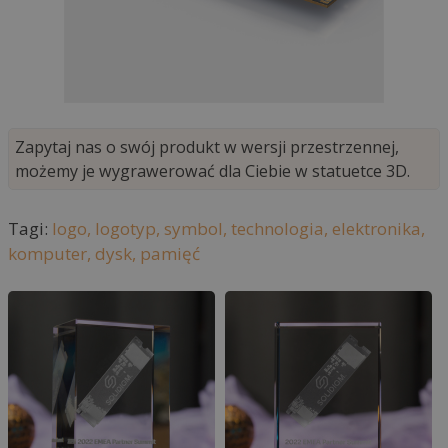
Zapytaj nas o swój produkt w wersji przestrzennej,
możemy je wygrawerować dla Ciebie w statuetce 3D.
Tagi:
logo,
logotyp,
symbol,
technologia,
elektronika,
komputer,
dysk,
pamięć