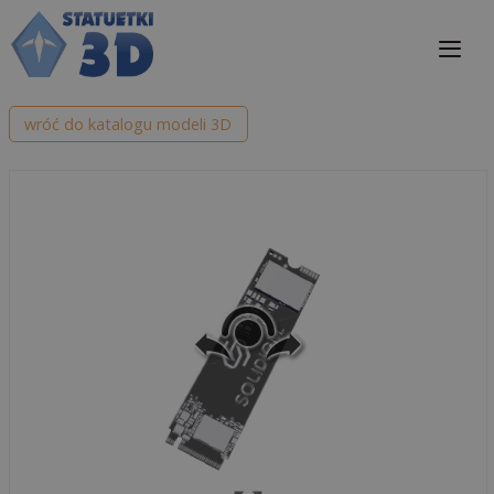
Przejdź
do
treści
Me
wróć do katalogu modeli 3D