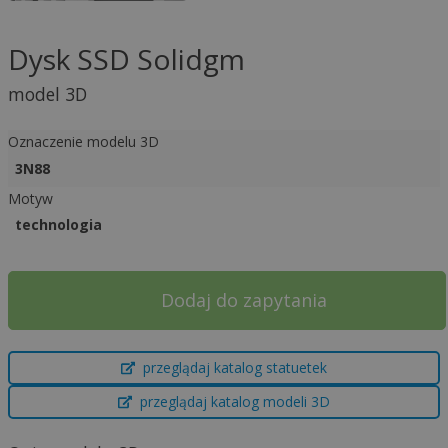
Dysk SSD Solidgm
model 3D
Oznaczenie modelu 3D
3N88
Motyw
technologia
Dodaj do zapytania
A
przeglądaj katalog statuetek
l
t
przeglądaj katalog modeli 3D
e
r