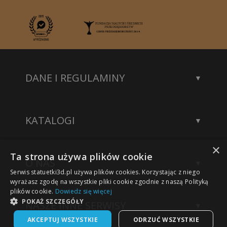
DANE I REGULAMINY
Kontakt
Dane rejestrowe
KATALOGI
Polityka prywatności
Katalog statuetek
×
Katalog akcesoriów
Ta strona używa plików cookie
O NAS
Katalog modeli 3D
Serwis statuetki3d.pl używa plików cookies. Korzystając z niego
Wykonane projekty
wyrażasz zgodę na wszystkie pliki cookie zgodnie z naszą Polityką
plików cookie.
Dowiedz się więcej
Nasze sukcesy
POKAŻ SZCZEGÓŁY
NASZE INNE SERWISY
Technologia grawerowania
AKCEPTUJ WSZYSTKIE
ODRZUĆ WSZYSTKIE
Statuetki na zamówienie
Sklep Kwiaty3D.pl