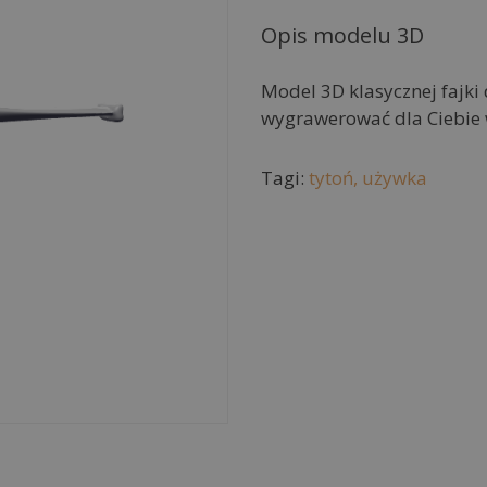
e
r
Opis modelu 3D
n
a
Model 3D klasycznej fajki
t
wygrawerować dla Ciebie 
i
v
Tagi:
tytoń,
używka
e
: