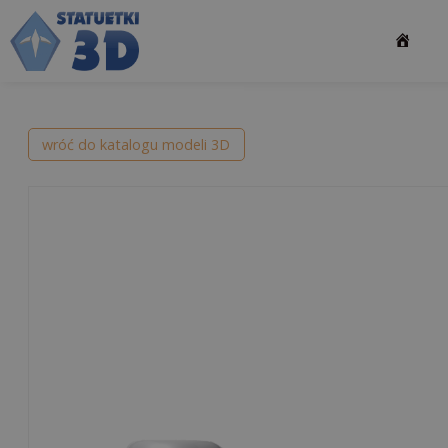
Przejdź
do
treści
wróć do katalogu modeli 3D