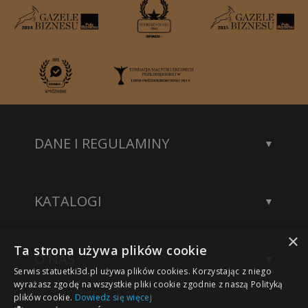
DANE I REGULAMINY
Kontakt
Dane rejestrowe
KATALOGI
Polityka prywatności
Katalog statuetek
×
Katalog akcesoriów
Ta strona używa plików cookie
O NAS
Katalog modeli 3D
Serwis statuetki3d.pl używa plików cookies. Korzystając z niego
Wykonane projekty
wyrażasz zgodę na wszystkie pliki cookie zgodnie z naszą Polityką
plików cookie.
Dowiedz się więcej
Nasze sukcesy