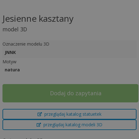
Jesienne kasztany
model 3D
Oznaczenie modelu 3D
JNNK
Motyw
natura
Dodaj do zapytania
A
przeglądaj katalog statuetek
l
t
przeglądaj katalog modeli 3D
e
r