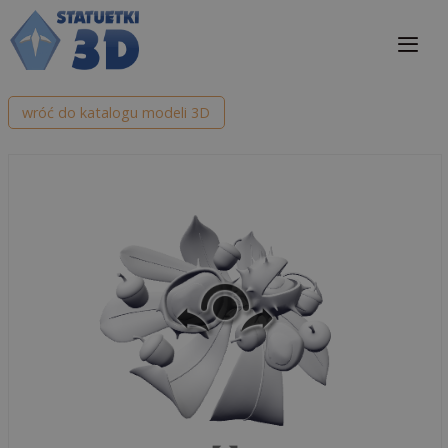
Przejdź
do
treści
Me
wróć do katalogu modeli 3D