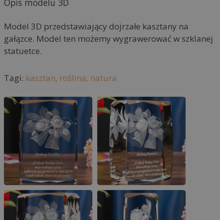
Opis modelu 3D
n
a
Model 3D przedstawiający dojrzałe kasztany na
t
gałązce. Model ten możemy wygrawerować w szklanej
i
statuetce.
v
e
Tagi:
kasztan,
roślina,
natura
: