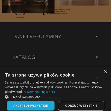
DANE I REGULAMINY
Kontakt
Dane rejestrowe
KATALOGI
Polityka prywatności
Katalog statuetek
×
Katalog akcesoriów
Ta strona używa plików cookie
O NAS
Katalog modeli 3D
Serwis statuetki3d.pl używa plików cookies. Korzystając z niego
Wykonane projekty
wyrażasz zgodę na wszystkie pliki cookie zgodnie z naszą Polityką
plików cookie.
Dowiedz się więcej
Nasze sukcesy
POKAŻ SZCZEGÓŁY
NASZE INNE SERWISY
Technologia grawerowania
AKCEPTUJ WSZYSTKIE
ODRZUĆ WSZYSTKIE
Statuetki na zamówienie
Sklep Kwiaty3D.pl