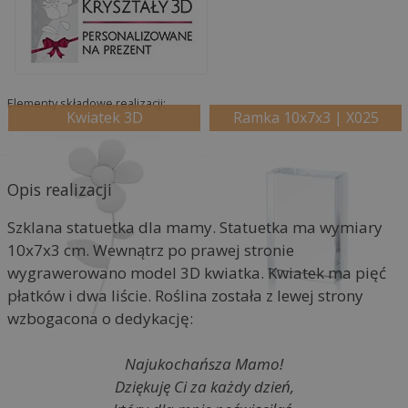
e
:
Elementy składowe realizacji:
Kwiatek 3D
Ramka 10x7x3 | X025
Opis realizacji
Szklana statuetka dla mamy. Statuetka ma wymiary
10x7x3 cm. Wewnątrz po prawej stronie
wygrawerowano model 3D kwiatka. Kwiatek ma pięć
płatków i dwa liście. Roślina została z lewej strony
wzbogacona o dedykację:
Najukochańsza Mamo!
Dziękuję Ci za każdy dzień,