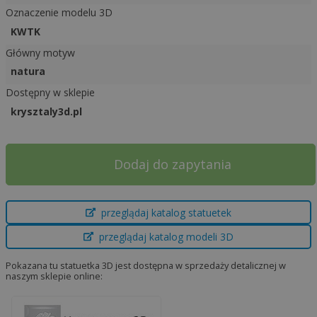
Oznaczenie modelu 3D
KWTK
Główny motyw
natura
Dostępny w sklepie
krysztaly3d.pl
A
Dodaj do zapytania
l
t
e
przeglądaj katalog statuetek
r
przeglądaj katalog modeli 3D
n
a
Pokazana tu statuetka 3D jest dostępna w sprzedaży detalicznej w
t
naszym sklepie online:
i
v