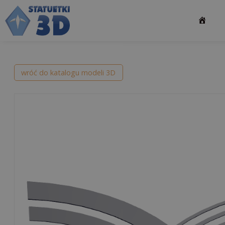
Przejdź
do
treści
wróć do katalogu modeli 3D