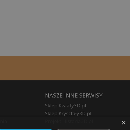
NASZE INNE SERWISY
Sklep Kwiaty3D.pl
Sklep Kryształy3D.pl
×
nia
Projekt Historia3D.pl
e