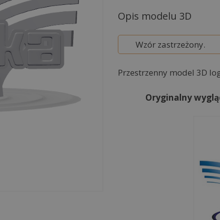
e
r
Opis modelu 3D
n
a
Wzór zastrzeżony.
t
i
Przestrzenny model 3D lo
v
e
Oryginalny wyglą
: