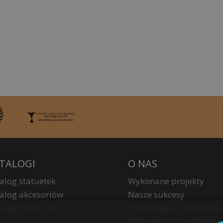
TALOGI
O NAS
alog statuetek
Wykonane projekty
alog akcesoriów
Nasze sukcesy
alog modeli 3D
Technologia grawerowa
Statuetki na zamówieni