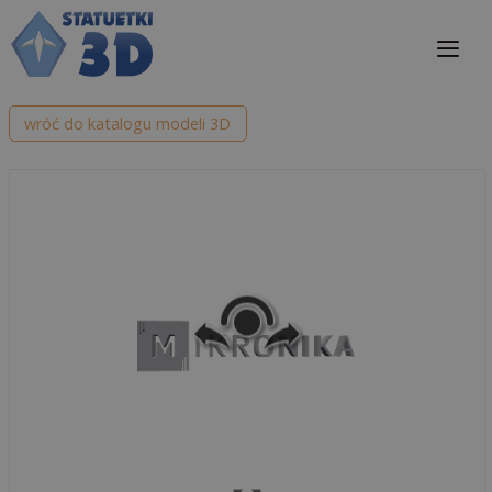
Przejdź
do
treści
Me
wróć do katalogu modeli 3D