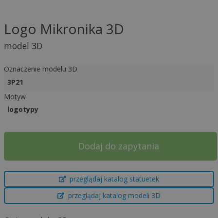
Logo Mikronika 3D
model 3D
Oznaczenie modelu 3D
3P21
Motyw
logotypy
Dodaj do zapytania
A
przeglądaj katalog statuetek
l
t
przeglądaj katalog modeli 3D
e
r