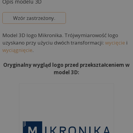
Opis modelu 3D
n
a
Wzór zastrzeżony.
t
i
Model 3D logo Mikronika. Trójwymiarowość logo
v
uzyskano przy użyciu dwóch transformacji:
wycięcie
i
e
wyciągnięcie
.
:
Oryginalny wygląd logo przed przekształceniem w
model 3D: