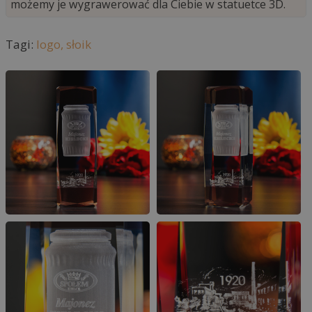
możemy je wygrawerować dla Ciebie w statuetce 3D.
Tagi:
logo,
słoik