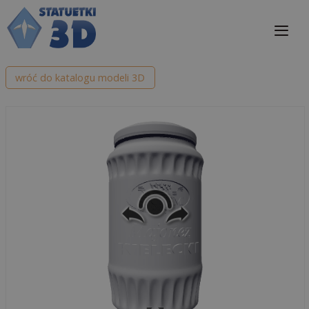
Przejdź
do
treści
Me
wróć do katalogu modeli 3D