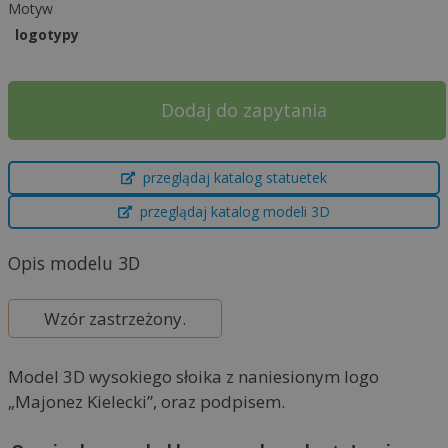
Motyw
logotypy
Dodaj do zapytania
A
przeglądaj katalog statuetek
l
t
przeglądaj katalog modeli 3D
e
r
Opis modelu 3D
n
a
Wzór zastrzeżony.
t
i
Model 3D wysokiego słoika z naniesionym logo
v
„Majonez Kielecki”, oraz podpisem.
e
: