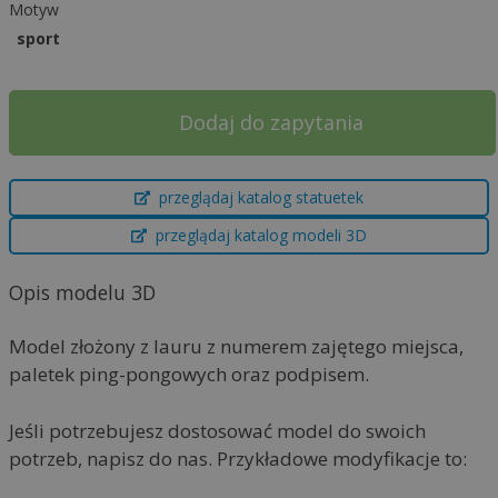
Motyw
sport
Dodaj do zapytania
A
przeglądaj katalog statuetek
l
t
przeglądaj katalog modeli 3D
e
r
Opis modelu 3D
n
a
Model złożony z lauru z numerem zajętego miejsca,
t
paletek ping-pongowych oraz podpisem.
i
v
Jeśli potrzebujesz dostosować model do swoich
e
potrzeb, napisz do nas. Przykładowe modyfikacje to:
: