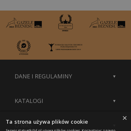
DANE I REGULAMINY
Kontakt
Dane rejestrowe
KATALOGI
Polityka prywatności
Katalog statuetek
×
Katalog akcesoriów
Ta strona używa plików cookie
O NAS
Katalog modeli 3D
Serwis statuetki3d.pl używa plików cookies. Korzystając z niego