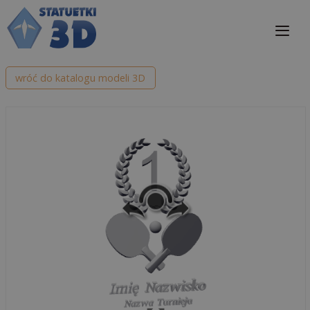
Przejdź
do
treści
Me
wróć do katalogu modeli 3D