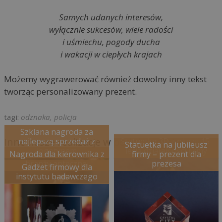
Samych udanych interesów,
wyłącznie sukcesów, wiele radości
i uśmiechu, pogody ducha
i wakacji w ciepłych krajach
Możemy wygrawerować również dowolny inny tekst
tworząc personalizowany prezent.
odznaka, policja
Szklana nagroda za
Inne nasze realizacje w podobnym stylu
najlepszą sprzedaż z
Statuetka 3D z okazji 15-
Statuetka na jubileusz
logotypem
lecia działalności firmy
Nagroda dla kierownika z
firmy – prezent dla
branży aptecznej
prezesa
Gadżet firmowy dla
instytutu badawczego