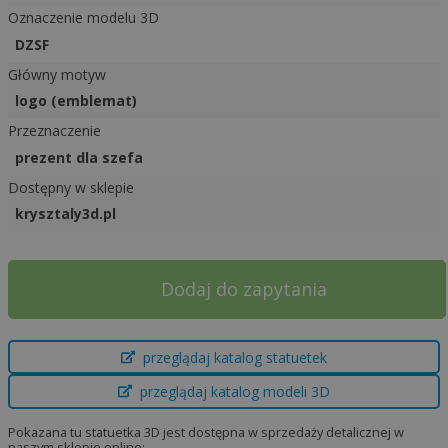
Oznaczenie modelu 3D
DZSF
Główny motyw
logo (emblemat)
Przeznaczenie
prezent dla szefa
Dostępny w sklepie
krysztaly3d.pl
A
Dodaj do zapytania
l
t
e
przeglądaj katalog statuetek
r
przeglądaj katalog modeli 3D
n
a
Pokazana tu statuetka 3D jest dostępna w sprzedaży detalicznej w
t
naszym sklepie online: