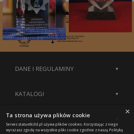
DANE I REGULAMINY
Kontakt
Dane rejestrowe
KATALOGI
Polityka prywatności
Katalog statuetek
×
Katalog akcesoriów
Ta strona używa plików cookie
O NAS
Katalog modeli 3D
Serwis statuetki3d.pl używa plików cookies. Korzystając z niego
Wykonane projekty
wyrażasz zgodę na wszystkie pliki cookie zgodnie z naszą Polityką