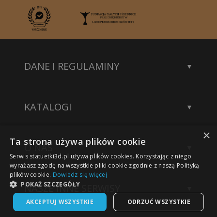
DANE I REGULAMINY
Kontakt
Dane rejestrowe
KATALOGI
Polityka prywatności
Katalog statuetek
×
Katalog akcesoriów
Ta strona używa plików cookie
O NAS
Katalog modeli 3D
Serwis statuetki3d.pl używa plików cookies. Korzystając z niego
Wykonane projekty
wyrażasz zgodę na wszystkie pliki cookie zgodnie z naszą Polityką
plików cookie.
Dowiedz się więcej
Nasze sukcesy
POKAŻ SZCZEGÓŁY
NASZE INNE SERWISY
Technologia grawerowania
AKCEPTUJ WSZYSTKIE
ODRZUĆ WSZYSTKIE
Statuetki na zamówienie
Sklep Kwiaty3D.pl
Nasze realizacje