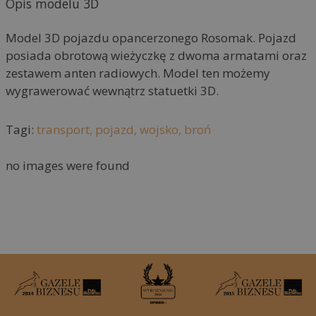
Opis modelu 3D
n
a
Model 3D pojazdu opancerzonego Rosomak. Pojazd
t
posiada obrotową wieżyczkę z dwoma armatami oraz
i
zestawem anten radiowych. Model ten możemy
v
wygrawerować wewnątrz statuetki 3D.
e
:
Tagi:
transport,
pojazd,
wojsko,
broń
no images were found