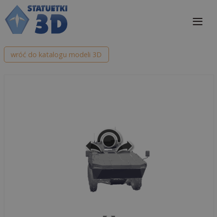
Przejdź
do
treści
Me
wróć do katalogu modeli 3D