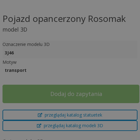
Pojazd opancerzony Rosomak
model 3D
Oznaczenie modelu 3D
3J46
Motyw
transport
Dodaj do zapytania
A
przeglądaj katalog statuetek
l
t
przeglądaj katalog modeli 3D
e
r