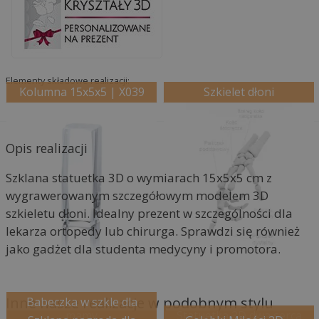
e
:
Elementy składowe realizacji:
Kolumna 15x5x5 | X039
Szkielet dłoni
Opis realizacji
Szklana statuetka 3D o wymiarach 15x5x5 cm z
wygrawerowanym szczegółowym modelem 3D
szkieletu dłoni. Idealny prezent w szczególności dla
lekarza ortopedy lub chirurga. Sprawdzi się również
jako gadżet dla studenta medycyny i promotora.
Inne nasze realizacje w podobnym stylu
Babeczka w szkle dla
mamy
Statuetka 3D dwa serca