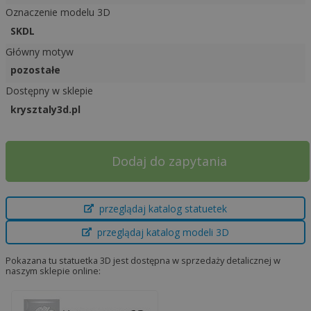
Oznaczenie modelu 3D
SKDL
Główny motyw
pozostałe
Dostępny w sklepie
krysztaly3d.pl
A
Dodaj do zapytania
l
t
e
przeglądaj katalog statuetek
r
przeglądaj katalog modeli 3D
n
a
Pokazana tu statuetka 3D jest dostępna w sprzedaży detalicznej w
t
naszym sklepie online:
i
v