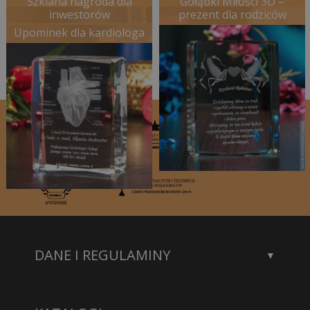
Szklana nagroda dla
Gołąbki Miłości 3D –
inwestorów
prezent dla rodziców
Upominek dla kardiologa
DANE I REGULAMINY
Kontakt
Dane rejestrowe