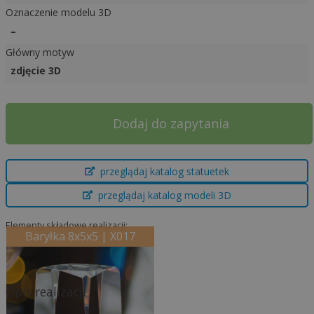
Oznaczenie modelu 3D
–
Główny motyw
zdjęcie 3D
A
Dodaj do zapytania
l
t
e
przeglądaj katalog statuetek
r
przeglądaj katalog modeli 3D
n
a
Elementy składowe realizacji:
t
Baryłka 8x5x5 | X017
i
v
e
Opis realizacji
: