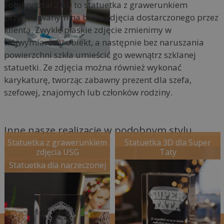
Fotokryształ 2.5D to statuetka z grawerunkiem
przygotowanym na bazie zdjęcia dostarczonego przez
klienta. Zwykłe płaskie zdjęcie zmienimy w
trójwymiarowy obiekt, a następnie bez naruszania
powierzchni szkła umieścić go wewnątrz szklanej
statuetki. Ze zdjęcia można również wykonać
karykaturę, tworząc zabawny prezent dla szefa,
szefowej, znajomych lub członków rodziny.
Inne nasze realizacje w podobnym stylu
Zdjęcie 2.5D w statuetce
Prezent dla szefa
Statuetka z grawerunkiem
Statuetka 3D dla Super
zdjęcia USG
Taty
Statuetka dla narzeczonej