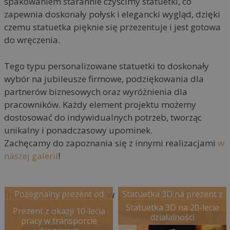
spakowaniem starannie czyścimy statuetki, co
zapewnia doskonały połysk i elegancki wygląd, dzięki
czemu statuetka pięknie się przezentuje i jest gotowa
do wręczenia.
Tego typu personalizowane statuetki to doskonały
wybór na jubileusze firmowe, podziękowania dla
partnerów biznesowych oraz wyróżnienia dla
pracowników. Każdy element projektu możemy
dostosować do indywidualnych potrzeb, tworząc
unikalny i ponadczasowy upominek.
Zachęcamy do zapoznania się z innymi realizacjami
w
naszej galerii
!
Inne nasze realizacje w podobnym stylu
Pożegnalny prezent od
Statuetka 3D na prezent z
współparcowników
okazji 10-lecia firmy
Gadżet firmowy dla
Statuetka 3D na 20-lecie
Prezent z okazji 10-lecia
instytutu badawczego
działalności
pracy w transporcie