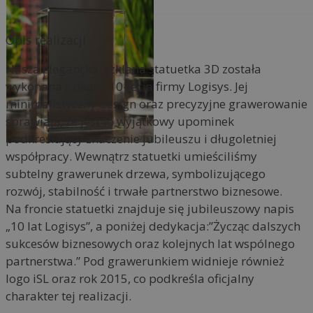
i
v
e
Opis realizacji
:
Nasza elegancka, szklana statuetka 3D została
wykonana z okazji 10-lecia firmy Logisys. Jej
minimalistyczny design oraz precyzyjne grawerowanie
sprawiają, że jest to wyjątkowy upominek
podkreślający znaczenie jubileuszu i długoletniej
współpracy. Wewnątrz statuetki umieściliśmy
subtelny grawerunek drzewa, symbolizującego
rozwój, stabilność i trwałe partnerstwo biznesowe.
Na froncie statuetki znajduje się jubileuszowy napis
„10 lat Logisys”, a poniżej dedykacja:”Życząc dalszych
sukcesów biznesowych oraz kolejnych lat wspólnego
partnerstwa.” Pod grawerunkiem widnieje również
logo iSL oraz rok 2015, co podkreśla oficjalny
charakter tej realizacji.