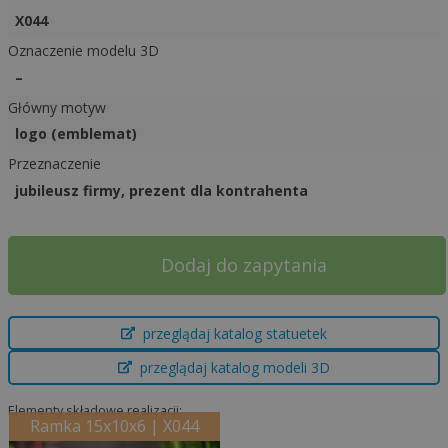
X044
Oznaczenie modelu 3D
–
Główny motyw
logo (emblemat)
Przeznaczenie
jubileusz firmy, prezent dla kontrahenta
A
Dodaj do zapytania
l
t
e
przeglądaj katalog statuetek
r
przeglądaj katalog modeli 3D
n
a
Elementy składowe realizacji:
t
Ramka 15x10x6 | X044