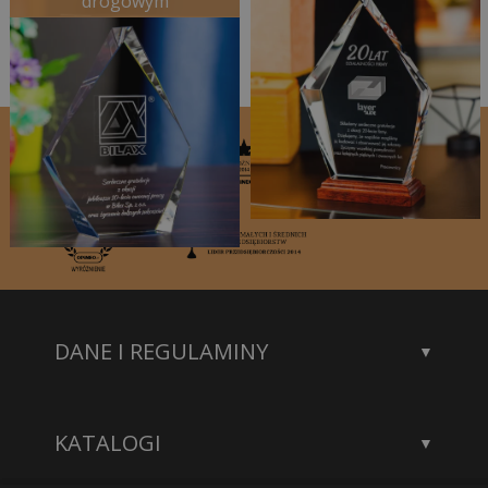
drogowym
DANE I REGULAMINY
Kontakt
Dane rejestrowe
KATALOGI
Polityka prywatności
Katalog statuetek