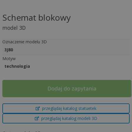
Schemat blokowy
model 3D
Oznaczenie modelu 3D
3J80
Motyw
technologia
Dodaj do zapytania
A
przeglądaj katalog statuetek
l
t
przeglądaj katalog modeli 3D
e
r