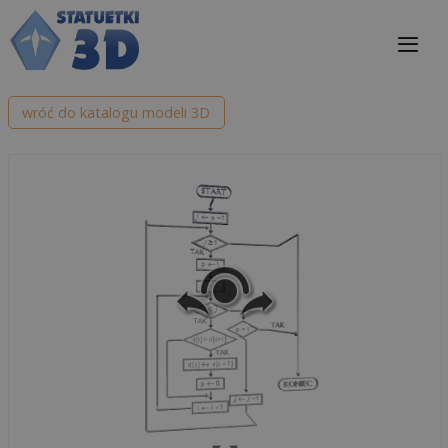
Przejdź
do
treści
Me
wróć do katalogu modeli 3D