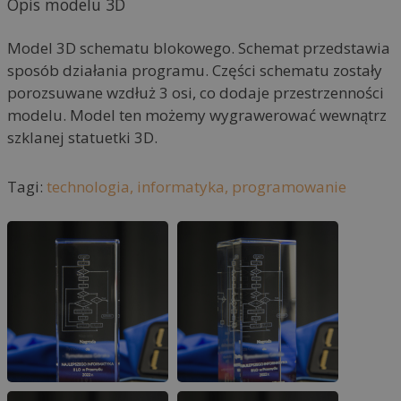
Opis modelu 3D
n
a
Model 3D schematu blokowego. Schemat przedstawia
t
sposób działania programu. Części schematu zostały
i
porozsuwane wzdłuż 3 osi, co dodaje przestrzenności
v
modelu. Model ten możemy wygrawerować wewnątrz
e
szklanej statuetki 3D.
:
Tagi:
technologia,
informatyka,
programowanie