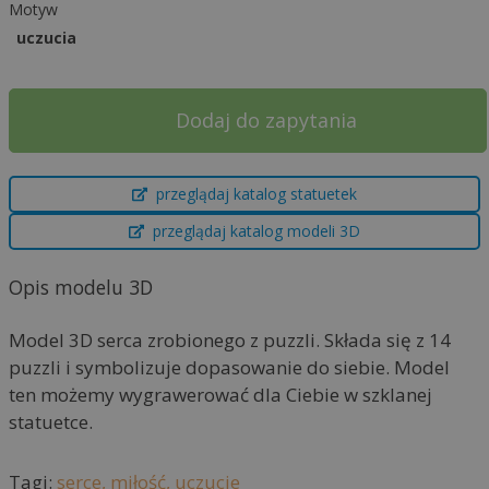
Motyw
uczucia
Dodaj do zapytania
A
przeglądaj katalog statuetek
l
t
przeglądaj katalog modeli 3D
e
r
Opis modelu 3D
n
a
Model 3D serca zrobionego z puzzli. Składa się z 14
t
puzzli i symbolizuje dopasowanie do siebie. Model
i
ten możemy wygrawerować dla Ciebie w szklanej
v
statuetce.
e
:
Tagi:
serce,
miłość,
uczucie