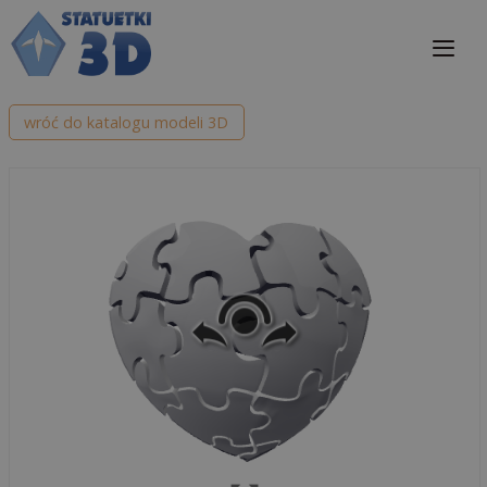
Przejdź
do
treści
Me
wróć do katalogu modeli 3D