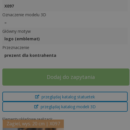
X097
Oznaczenie modelu 3D
–
Główny motyw
logo (emblemat)
Przeznaczenie
prezent dla kontrahenta
A
Dodaj do zapytania
l
t
e
przeglądaj katalog statuetek
r
przeglądaj katalog modeli 3D
n
a
Elementy składowe realizacji:
t
Żagiel, wys. 20 cm | X097