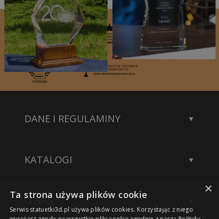
DANE I REGULAMINY
Kontakt
Dane rejestrowe
KATALOGI
Polityka prywatności
Katalog statuetek
×
Katalog akcesoriów
Ta strona używa plików cookie
O NAS
Katalog modeli 3D
Serwis statuetki3d.pl używa plików cookies. Korzystając z niego
Wykonane projekty
wyrażasz zgodę na wszystkie pliki cookie zgodnie z naszą Polityką