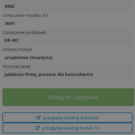
X063
Oznaczenie modelu 3D
3N91
Oznaczenie podstawki
DR-WC
Główny motyw
urządzenie (maszyna)
Przeznaczenie
jubileusz firmy, prezent dla kontrahenta
A
Dodaj do zapytania
l
t
e
przeglądaj katalog statuetek
r
przeglądaj katalog modeli 3D
n