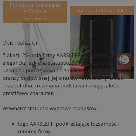
a
Podstawka drewniana
Elementy składowe realizacji:
t
» Wcięta «
Ramka 25x10x4 | X063
i
Palownica
v
e
:
Opis realizacji
Z okazji 25-lecia firmy AARSLEFF przygotowaliśmy
elegancką, szklaną statuetkę 3D, będącą symbolem
uznania i podziękowania za wieloletnie osiągnięcia w
branży budowlanej. Jej smukły, nowoczesny kształt
oraz solidna drewniana podstawa nadają całości
prestiżowy charakter.
Wewnątrz statuetki wygrawerowaliśmy:
logo AARSLEFF, podkreślające tożsamość i
renomę firmy,