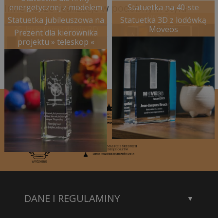
Inne nasze realizacje w podobnym stylu
energetycznej z modelem
Statuetka na 40-ste
3D
urodziny
Statuetka jubileuszowa na
Statuetka 3D z lodówką
25-lecie firmy: dźwig 3D
Moveos
Prezent dla kierownika
projektu » teleskop «
DANE I REGULAMINY
Kontakt