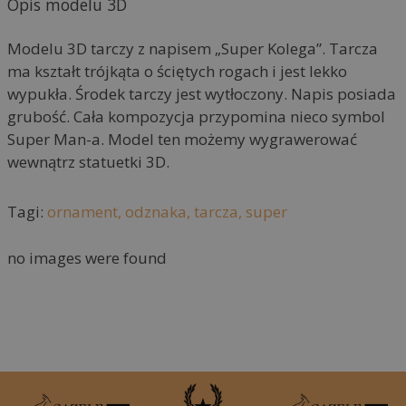
Opis modelu 3D
n
a
Modelu 3D tarczy z napisem „Super Kolega”. Tarcza
t
ma kształt trójkąta o ściętych rogach i jest lekko
i
wypukła. Środek tarczy jest wytłoczony. Napis posiada
v
grubość. Cała kompozycja przypomina nieco symbol
e
Super Man-a. Model ten możemy wygrawerować
:
wewnątrz statuetki 3D.
Tagi:
ornament,
odznaka,
tarcza,
super
no images were found