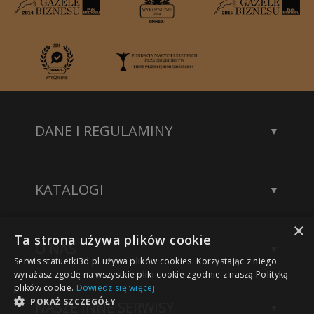
DANE I REGULAMINY
Kontakt
Dane rejestrowe
KATALOGI
Polityka prywatności
Katalog statuetek
×
Katalog akcesoriów
Ta strona używa plików cookie
O NAS
Katalog modeli 3D
Serwis statuetki3d.pl używa plików cookies. Korzystając z niego
Wykonane projekty
wyrażasz zgodę na wszystkie pliki cookie zgodnie z naszą Polityką
plików cookie.
Dowiedz się więcej
Nasze sukcesy
POKAŻ SZCZEGÓŁY
NASZE INNE SERWISY
Technologia grawerowania