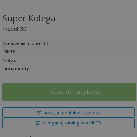
Super Kolega
model 3D
Oznaczenie modelu 3D
3K18
Motyw
ornamenty
Dodaj do zapytania
A
przeglądaj katalog statuetek
l
t
przeglądaj katalog modeli 3D
e
r