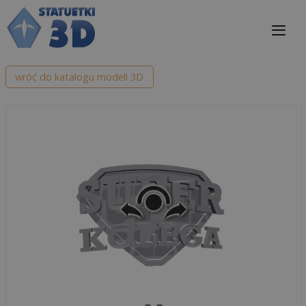
Przejdź
do
treści
Me
wróć do katalogu modeli 3D