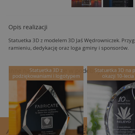
Opis realizacji
Statuetka 3D z modelem 3D Jaś Wędrowniczek. Przy
ramieniu, dedykację oraz loga gminy i sponsorów.
Inne nasze realizacje w podobnym stylu
Statuetka 3D z
Statuetka 3D na p
podziękowaniami i logotypem
okazji 10-lecia