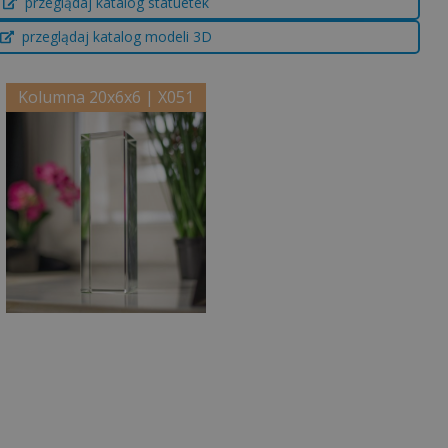
przeglądaj katalog statuetek
przeglądaj katalog modeli 3D
Kolumna 20x6x6 | X051