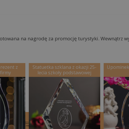
gotowana na nagrodę za promocję turystyki. Wewnątrz 
rezent z
Statuetka szklana z okazji 25-
Upominek
 firmy
lecia szkoły podstawowej