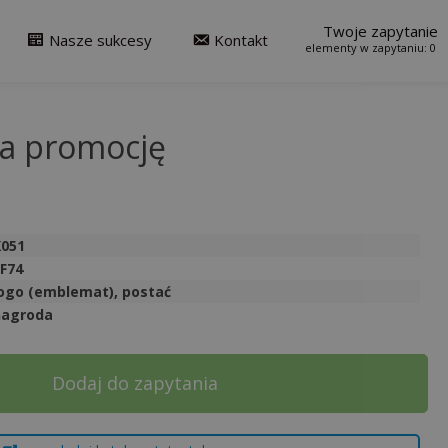
Twoje zapytanie
Nasze sukcesy
Kontakt
0
za promocję
X051
F74
ogo (emblemat), postać
nagroda
Dodaj do zapytania