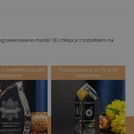
wygrawerowano model 3D chłopca z tobołkiem na
 z modelem odznaki
Podziękowanie za 10-lecie
policyjnej
współpracy