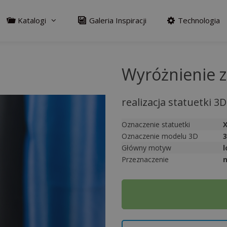
Katalogi
Galeria Inspiracji
Technologia
Wyróżnienie 
realizacja statuetki 3D
Oznaczenie statuetki
Oznaczenie modelu 3D
3
Główny motyw
l
Przeznaczenie
A
l
t
e