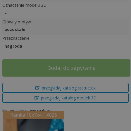
Oznaczenie modelu 3D
–
Główny motyw
pozostałe
Przeznaczenie
nagroda
A
Dodaj do zapytania
l
t
e
przeglądaj katalog statuetek
r
przeglądaj katalog modeli 3D
n
a
Elementy składowe realizacji:
t
Ramka 10x7x4 | X026
i
v