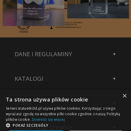
DANE I REGULAMINY
Kontakt
Dane rejestrowe
KATALOGI
Polityka prywatności
Katalog statuetek
×
Katalog akcesoriów
Ta strona używa plików cookie
O NAS
Katalog modeli 3D
Serwis statuetki3d.pl używa plików cookies. Korzystając z niego
Wykonane projekty
wyrażasz zgodę na wszystkie pliki cookie zgodnie z naszą Polityką
plików cookie.
Dowiedz się więcej
Nasze sukcesy
POKAŻ SZCZEGÓŁY
NASZE INNE SERWISY
Technologia grawerowania