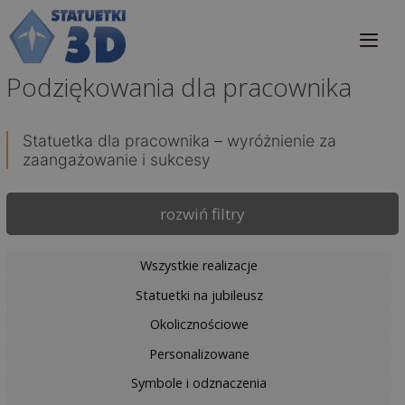
Przejdź
do
treści
Podziękowania dla pracownika
Me
Statuetka dla pracownika – wyróżnienie za
zaangażowanie i sukcesy
rozwiń filtry
Wszystkie realizacje
Statuetki na jubileusz
Okolicznościowe
Personalizowane
Symbole i odznaczenia