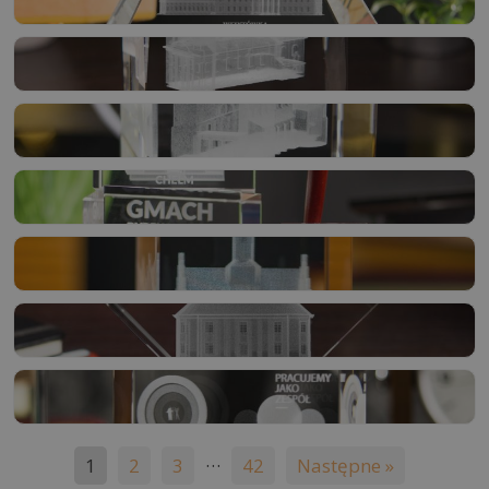
…
1
2
3
42
Następne »